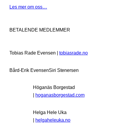
Les mer om oss…
BETALENDE MEDLEMMER
Tobias Rade Evensen |
tobiasrade.no
Bård-Erik Evensen
Siri Stenersen
Höganäs Borgestad
|
hoganasborgestad.com
Helga Hele Uka
|
helgaheleuka.no