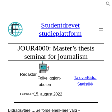
Hopp
til
innhold
Studentdrevet
studieplattform
JOUR4000: Master’s thesis
seminar for journalism
Redaktør:
Ta over
Bidra
Folkeliggjort-
Statistikk
roboten
15. august 2022
Publisert
Bidragsytere:
…
Se fordelene!
Flere valg