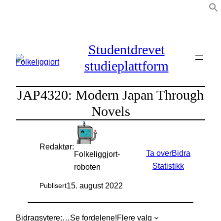
Hopp
til
innhold
Studentdrevet
studieplattform
JAP4320: Modern Japan Through
Novels
Redaktør:
Ta over
Bidra
Folkeliggjort-
Statistikk
roboten
15. august 2022
Publisert
Bidragsytere:
…
Se fordelene!
Flere valg