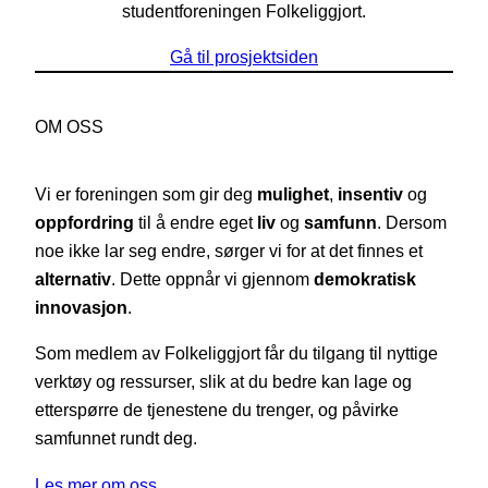
studentforeningen Folkeliggjort.
Gå til prosjektsiden
OM OSS
Vi er foreningen som gir deg
mulighet
,
insentiv
og
oppfordring
til å endre eget
liv
og
samfunn
. Dersom
noe ikke lar seg endre, sørger vi for at det finnes et
alternativ
. Dette oppnår vi gjennom
demokratisk
innovasjon
.
Som medlem av Folkeliggjort får du tilgang til nyttige
verktøy og ressurser, slik at du bedre kan lage og
etterspørre de tjenestene du trenger, og påvirke
samfunnet rundt deg.
Les mer om oss…