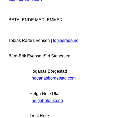
BETALENDE MEDLEMMER
Tobias Rade Evensen |
tobiasrade.no
Bård-Erik Evensen
Siri Stenersen
Höganäs Borgestad
|
hoganasborgestad.com
Helga Hele Uka
|
helgaheleuka.no
Trust Here