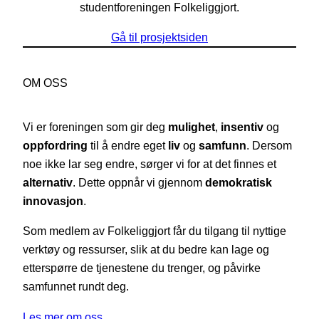
studentforeningen Folkeliggjort.
Gå til prosjektsiden
OM OSS
Vi er foreningen som gir deg
mulighet
,
insentiv
og
oppfordring
til å endre eget
liv
og
samfunn
. Dersom
noe ikke lar seg endre, sørger vi for at det finnes et
alternativ
. Dette oppnår vi gjennom
demokratisk
innovasjon
.
Som medlem av Folkeliggjort får du tilgang til nyttige
verktøy og ressurser, slik at du bedre kan lage og
etterspørre de tjenestene du trenger, og påvirke
samfunnet rundt deg.
Les mer om oss…