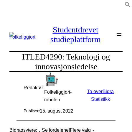
Hopp
til
innhold
Studentdrevet
studieplattform
ITLED4290: Teknologi og
innovasjonsledelse
Redaktør:
Ta over
Bidra
Folkeliggjort-
Statistikk
roboten
15. august 2022
Publisert
Bidragsytere:
…
Se fordelene!
Flere valg