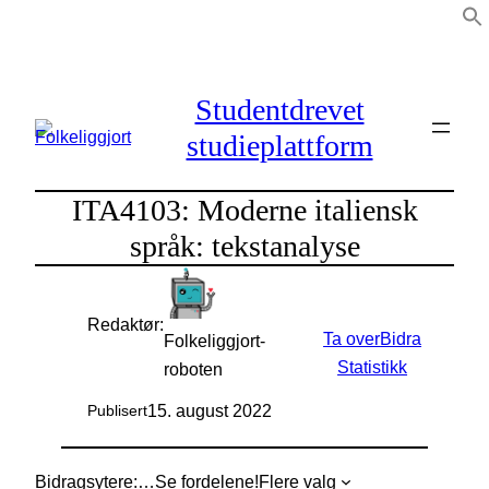
Hopp
til
innhold
Studentdrevet
studieplattform
ITA4103: Moderne italiensk
språk: tekstanalyse
Redaktør:
Ta over
Bidra
Folkeliggjort-
Statistikk
roboten
15. august 2022
Publisert
Bidragsytere:
…
Se fordelene!
Flere valg