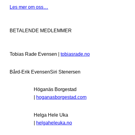
Les mer om oss…
BETALENDE MEDLEMMER
Tobias Rade Evensen |
tobiasrade.no
Bård-Erik Evensen
Siri Stenersen
Höganäs Borgestad
|
hoganasborgestad.com
Helga Hele Uka
|
helgaheleuka.no