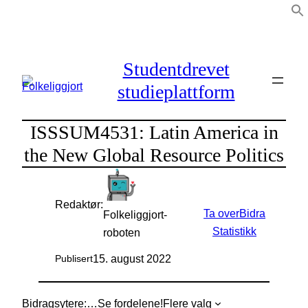
Hopp
til
innhold
Studentdrevet
studieplattform
ISSSUM4531: Latin America in
the New Global Resource Politics
Redaktør:
Ta over
Bidra
Folkeliggjort-
Statistikk
roboten
15. august 2022
Publisert
Bidragsytere:
…
Se fordelene!
Flere valg