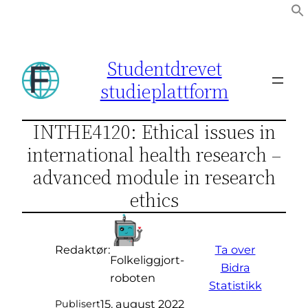
Hopp
til
innhold
Studentdrevet
studieplattform
INTHE4120: Ethical issues in
international health research –
advanced module in research
ethics
Ta over
Redaktør:
Folkeliggjort-
Bidra
roboten
Statistikk
15. august 2022
Publisert