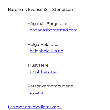
Bård-Erik Evensen
Siri Stenersen
Höganäs Borgestad
|
hoganasborgestad.com
Helga Hele Uka
|
helgaheleuka.no
Trust Here
|
trust-here.net
Personvernombudene
|
pvo.no
Les mer om medlemskap…