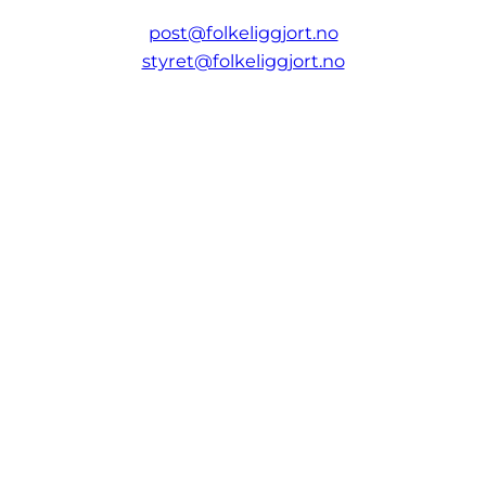
post@folkeliggjort.no
styret@folkeliggjort.no