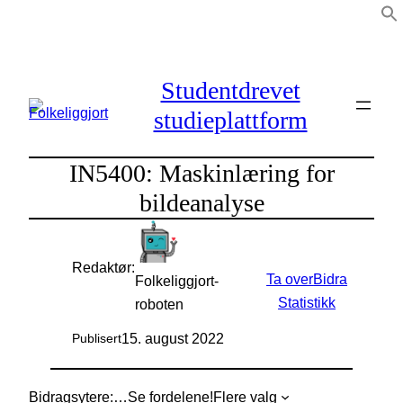
Hopp
til
innhold
Studentdrevet
studieplattform
IN5400: Maskinlæring for
bildeanalyse
Redaktør:
Ta over
Bidra
Folkeliggjort-
Statistikk
roboten
15. august 2022
Publisert
Bidragsytere:
…
Se fordelene!
Flere valg