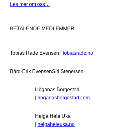
Les mer om oss…
BETALENDE MEDLEMMER
Tobias Rade Evensen |
tobiasrade.no
Bård-Erik Evensen
Siri Stenersen
Höganäs Borgestad
|
hoganasborgestad.com
Helga Hele Uka
|
helgaheleuka.no