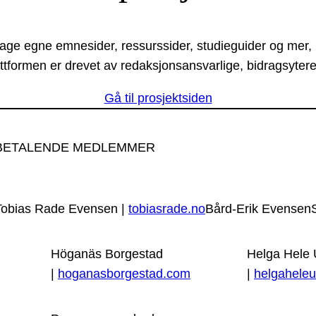
lage egne emnesider, ressurssider, studieguider og mer,
ttformen er drevet av redaksjonsansvarlige, bidragsytere
Gå til prosjektsiden
BETALENDE MEDLEMMER
Tobias Rade Evensen |
tobiasrade.no
Bård-Erik Evensen
Höganäs Borgestad
Helga Hele
|
hoganasborgestad.com
|
helgaheleu