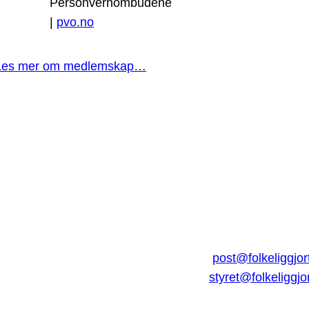
Personvernombudene
|
pvo.no
Les mer om medlemskap…
post@folkeliggjor
styret@folkeliggjo