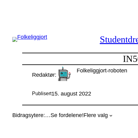
Hopp
til
innhold
Studentdre
IN50
Folkeliggjort-roboten
Redaktør:
15. august 2022
Publisert
Bidragsytere:
…
Se fordelene!
Flere valg