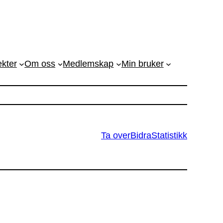
ekter
Om oss
Medlemskap
Min bruker
Ta over
Bidra
Statistikk