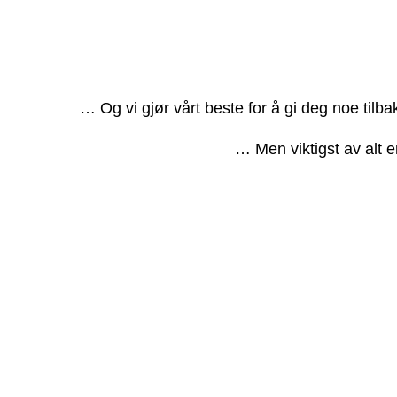
… Og vi gjør vårt beste for å gi deg noe tilb
… Men viktigst av alt e