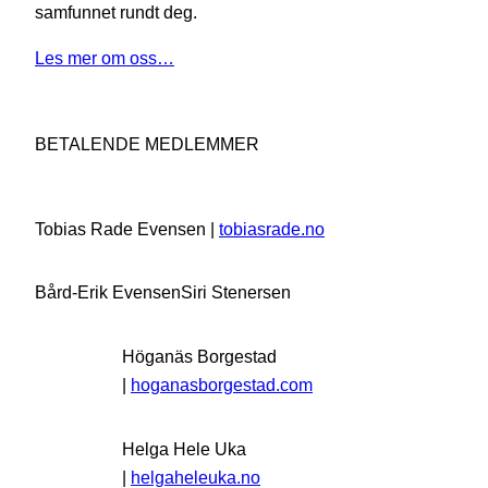
samfunnet rundt deg.
Les mer om oss…
BETALENDE MEDLEMMER
Tobias Rade Evensen |
tobiasrade.no
Bård-Erik Evensen
Siri Stenersen
Höganäs Borgestad
|
hoganasborgestad.com
Helga Hele Uka
|
helgaheleuka.no