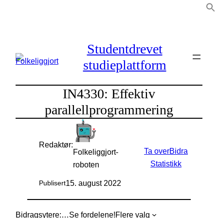
Hopp
til
innhold
Studentdrevet
studieplattform
IN4330: Effektiv
parallellprogrammering
Redaktør:
Ta over
Bidra
Folkeliggjort-
Statistikk
roboten
15. august 2022
Publisert
Bidragsytere:
…
Se fordelene!
Flere valg