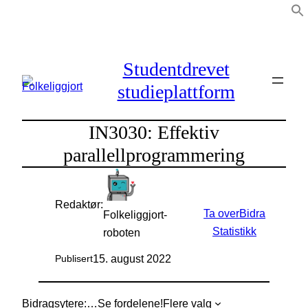
Hopp
til
innhold
Studentdrevet
studieplattform
IN3030: Effektiv
parallellprogrammering
Redaktør:
Ta over
Bidra
Folkeliggjort-
Statistikk
roboten
15. august 2022
Publisert
Bidragsytere:
…
Se fordelene!
Flere valg