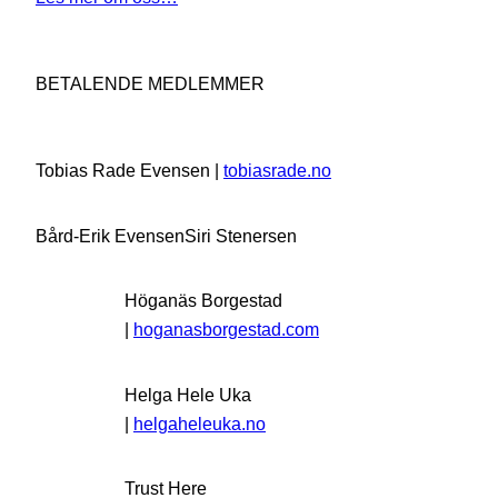
BETALENDE MEDLEMMER
Tobias Rade Evensen |
tobiasrade.no
Bård-Erik Evensen
Siri Stenersen
Höganäs Borgestad
|
hoganasborgestad.com
Helga Hele Uka
|
helgaheleuka.no
Trust Here