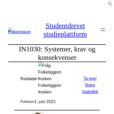
Hopp
til
innhold
Studentdrevet
studieplattform
IN1030: Systemer, krav og
konsekvenser
Ta over
Redaktør:
Bidra
Folkeliggjort-
Statistikk
frosken
1. juni 2023
Publisert