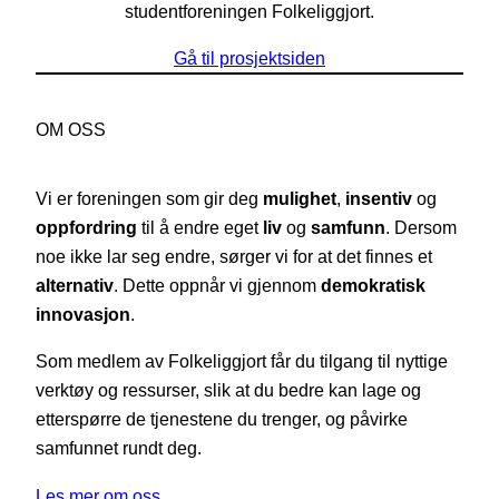
studentforeningen Folkeliggjort.
Gå til prosjektsiden
OM OSS
Vi er foreningen som gir deg
mulighet
,
insentiv
og
oppfordring
til å endre eget
liv
og
samfunn
. Dersom
noe ikke lar seg endre, sørger vi for at det finnes et
alternativ
. Dette oppnår vi gjennom
demokratisk
innovasjon
.
Som medlem av Folkeliggjort får du tilgang til nyttige
verktøy og ressurser, slik at du bedre kan lage og
etterspørre de tjenestene du trenger, og påvirke
samfunnet rundt deg.
Les mer om oss…