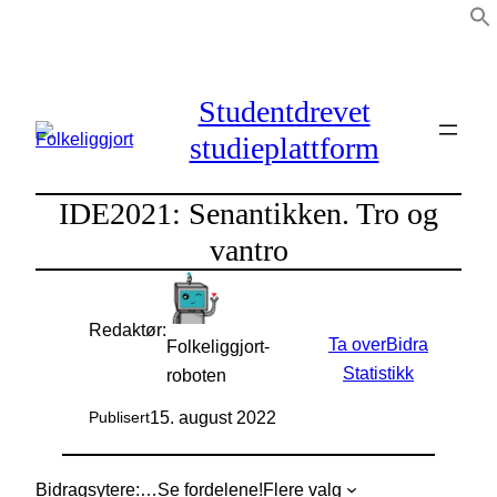
Hopp
til
innhold
Studentdrevet
studieplattform
IDE2021: Senantikken. Tro og
vantro
Redaktør:
Ta over
Bidra
Folkeliggjort-
Statistikk
roboten
15. august 2022
Publisert
Bidragsytere:
…
Se fordelene!
Flere valg