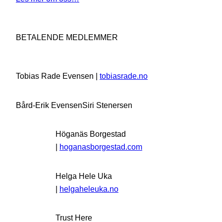
BETALENDE MEDLEMMER
Tobias Rade Evensen |
tobiasrade.no
Bård-Erik Evensen
Siri Stenersen
Höganäs Borgestad
|
hoganasborgestad.com
Helga Hele Uka
|
helgaheleuka.no
Trust Here