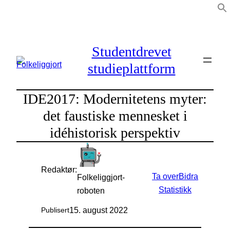
Hopp
til
innhold
Studentdrevet
studieplattform
IDE2017: Modernitetens myter:
det faustiske mennesket i
idéhistorisk perspektiv
Redaktør:
Ta over
Bidra
Folkeliggjort-
Statistikk
roboten
15. august 2022
Publisert