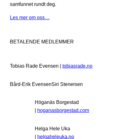
samfunnet rundt deg.
Les mer om oss…
BETALENDE MEDLEMMER
Tobias Rade Evensen |
tobiasrade.no
Bård-Erik Evensen
Siri Stenersen
Höganäs Borgestad
|
hoganasborgestad.com
Helga Hele Uka
|
helgaheleuka.no