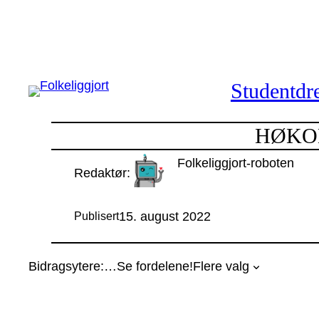
Hopp
til
innhold
Studentdre
HØKON2
Folkeliggjort-roboten
Redaktør:
15. august 2022
Publisert
Bidragsytere:
…
Se fordelene!
Flere valg