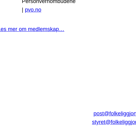
Personvernombudene
|
pvo.no
Les mer om medlemskap…
post@folkeliggjor
styret@folkeliggjo