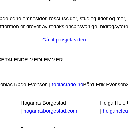
lage egne emnesider, ressurssider, studieguider og mer,
ttformen er drevet av redaksjonsansvarlige, bidragsytere
Gå til prosjektsiden
BETALENDE MEDLEMMER
Tobias Rade Evensen |
tobiasrade.no
Bård-Erik Evensen
Höganäs Borgestad
Helga Hele
|
hoganasborgestad.com
|
helgaheleu