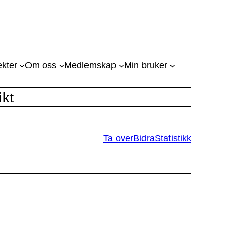
ekter
Om oss
Medlemskap
Min bruker
kt
Ta over
Bidra
Statistikk