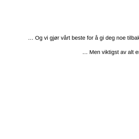
… Og vi gjør vårt beste for å gi deg noe tilb
… Men viktigst av alt e