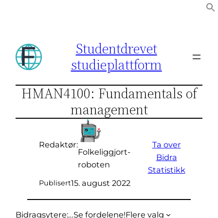
Hopp
til
innhold
Studentdrevet
studieplattform
HMAN4100: Fundamentals of
management
Ta over
Redaktør:
Folkeliggjort-
Bidra
roboten
Statistikk
15. august 2022
Publisert
Bidragsytere:
…
Se fordelene!
Flere valg