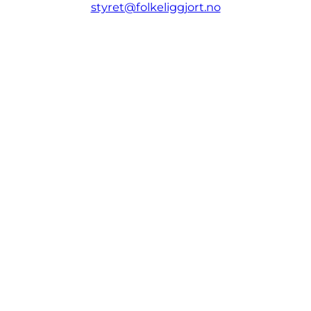
styret@folkeliggjort.no