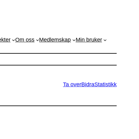
ekter
Om oss
Medlemskap
Min bruker
Ta over
Bidra
Statistikk