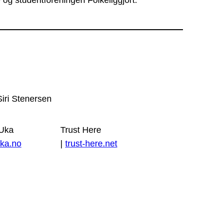
 og studentforeningen Folkeliggjort.
Siri Stenersen
 Uka
Trust Here
ka.no
|
trust-here.net