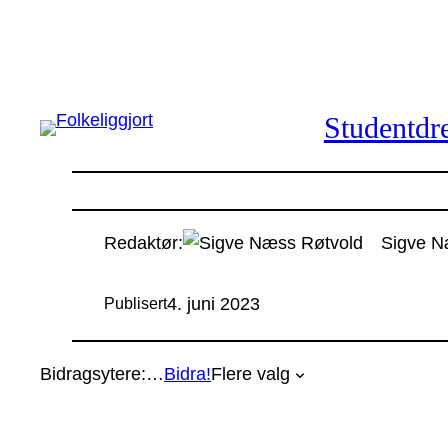
Hopp
til
innhold
Studentdre
Redaktør:
Sigve N
4. juni 2023
Publisert
Bidragsytere:
…
Bidra!
Flere valg