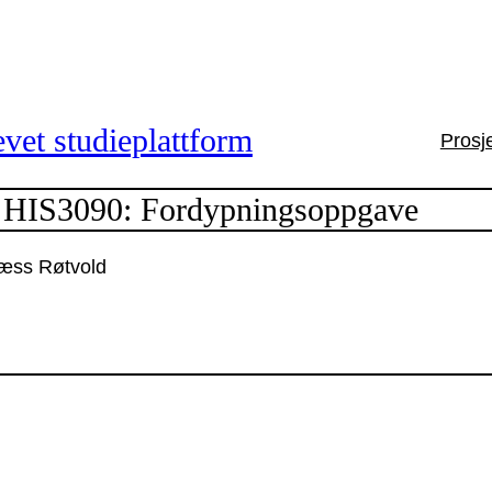
vet studieplattform
Prosj
HIS3090: Fordypningsoppgave
æss Røtvold