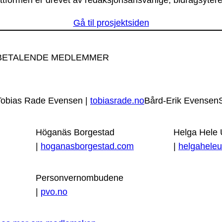
ttformen er drevet av redaksjonsansvarlige, bidragsytere
Gå til prosjektsiden
BETALENDE MEDLEMMER
Tobias Rade Evensen |
tobiasrade.no
Bård-Erik Evensen
Höganäs Borgestad
Helga Hele
|
hoganasborgestad.com
|
helgaheleu
Personvernombudene
|
pvo.no