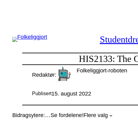
Hopp
til
innhold
Studentdre
HIS2133: The Cu
Folkeliggjort-roboten
Redaktør:
15. august 2022
Publisert
Bidragsytere:
…
Se fordelene!
Flere valg