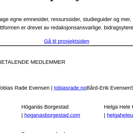
lage egne emnesider, ressurssider, studieguider og mer,
ttformen er drevet av redaksjonsansvarlige, bidragsytere
Gå til prosjektsiden
BETALENDE MEDLEMMER
Tobias Rade Evensen |
tobiasrade.no
Bård-Erik Evensen
Höganäs Borgestad
Helga Hele
|
hoganasborgestad.com
|
helgaheleu