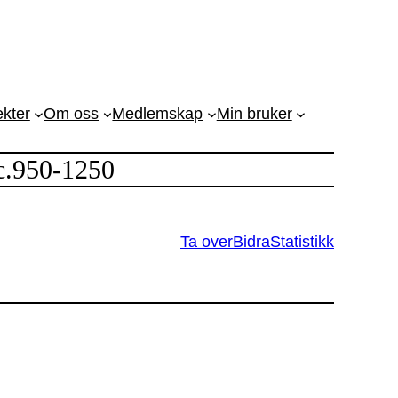
ekter
Om oss
Medlemskap
Min bruker
 c.950-1250
Ta over
Bidra
Statistikk