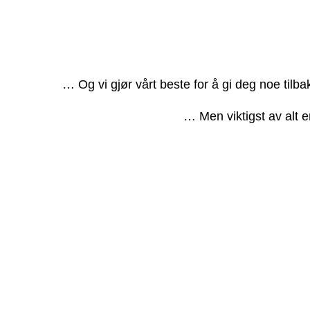
… Og vi gjør vårt beste for å gi deg noe tilb
… Men viktigst av alt e