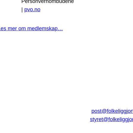
Personvernombudene
|
pvo.no
Les mer om medlemskap…
post@folkeliggjor
styret@folkeliggjo