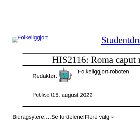
Hopp
til
innhold
Studentdre
HIS2116: Roma caput mu
Folkeliggjort-roboten
Redaktør:
15. august 2022
Publisert
Bidragsytere:
…
Se fordelene!
Flere valg