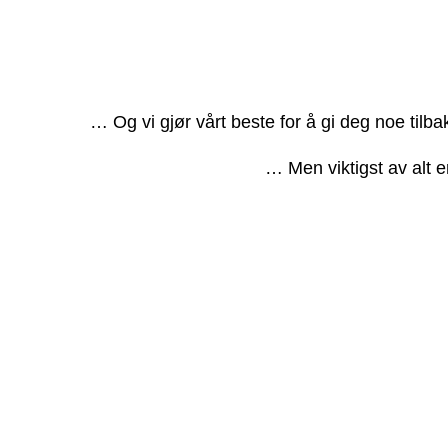
… Og vi gjør vårt beste for å gi deg noe tilb
… Men viktigst av alt e