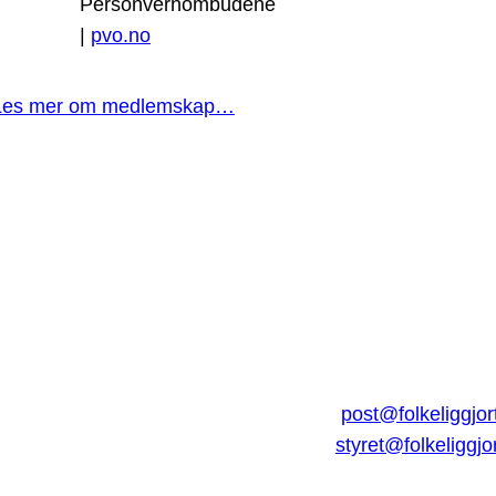
Personvernombudene
|
pvo.no
Les mer om medlemskap…
post@folkeliggjor
styret@folkeliggjo