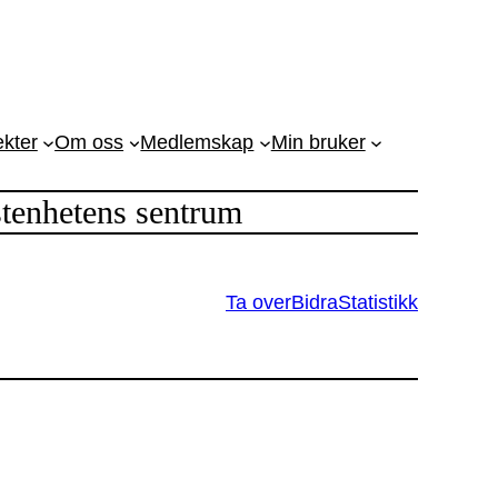
ekter
Om oss
Medlemskap
Min bruker
stenhetens sentrum
Ta over
Bidra
Statistikk