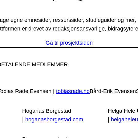
lage egne emnesider, ressurssider, studieguider og mer,
ttformen er drevet av redaksjonsansvarlige, bidragsytere
Gå til prosjektsiden
BETALENDE MEDLEMMER
Tobias Rade Evensen |
tobiasrade.no
Bård-Erik Evensen
Höganäs Borgestad
Helga Hele
|
hoganasborgestad.com
|
helgaheleu