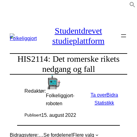
Hopp
til
innhold
Studentdrevet
studieplattform
HIS2114: Det romerske rikets
nedgang og fall
Redaktør:
Ta over
Bidra
Folkeliggjort-
Statistikk
roboten
15. august 2022
Publisert
Bidragsytere:
…
Se fordelene!
Flere valg