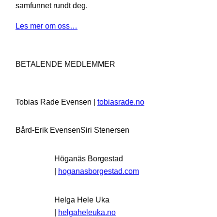
samfunnet rundt deg.
Les mer om oss…
BETALENDE MEDLEMMER
Tobias Rade Evensen |
tobiasrade.no
Bård-Erik Evensen
Siri Stenersen
Höganäs Borgestad
|
hoganasborgestad.com
Helga Hele Uka
|
helgaheleuka.no