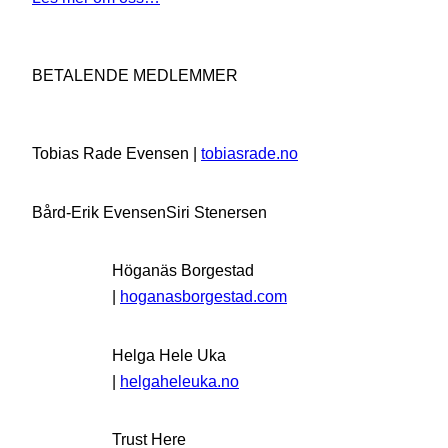
BETALENDE MEDLEMMER
Tobias Rade Evensen |
tobiasrade.no
Bård-Erik Evensen
Siri Stenersen
Höganäs Borgestad
|
hoganasborgestad.com
Helga Hele Uka
|
helgaheleuka.no
Trust Here