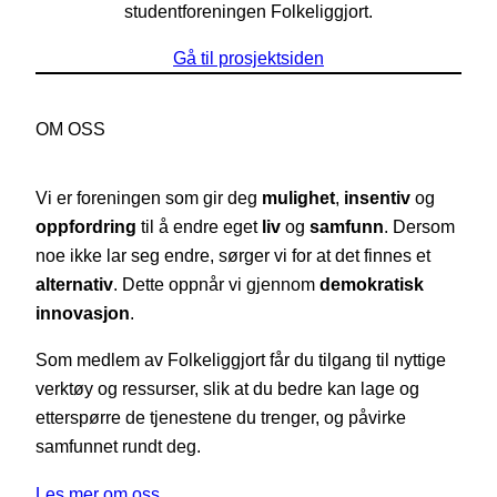
studentforeningen Folkeliggjort.
Gå til prosjektsiden
OM OSS
Vi er foreningen som gir deg
mulighet
,
insentiv
og
oppfordring
til å endre eget
liv
og
samfunn
. Dersom
noe ikke lar seg endre, sørger vi for at det finnes et
alternativ
. Dette oppnår vi gjennom
demokratisk
innovasjon
.
Som medlem av Folkeliggjort får du tilgang til nyttige
verktøy og ressurser, slik at du bedre kan lage og
etterspørre de tjenestene du trenger, og påvirke
samfunnet rundt deg.
Les mer om oss…