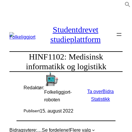
Hopp
til
innhold
Studentdrevet
studieplattform
HINF1102: Medisinsk
informatikk og logistikk
Redaktør:
Ta over
Bidra
Folkeliggjort-
Statistikk
roboten
15. august 2022
Publisert
Bidragsytere:
…
Se fordelene!
Flere valg