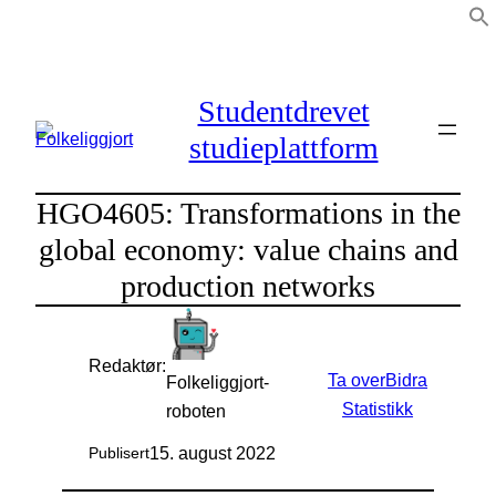
Hopp
til
innhold
Studentdrevet
studieplattform
HGO4605: Transformations in the
global economy: value chains and
production networks
Redaktør:
Ta over
Bidra
Folkeliggjort-
Statistikk
roboten
15. august 2022
Publisert