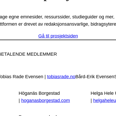
lage egne emnesider, ressurssider, studieguider og mer,
ttformen er drevet av redaksjonsansvarlige, bidragsytere
Gå til prosjektsiden
BETALENDE MEDLEMMER
Tobias Rade Evensen |
tobiasrade.no
Bård-Erik Evensen
Höganäs Borgestad
Helga Hele
|
hoganasborgestad.com
|
helgaheleu