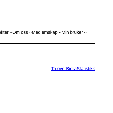
ekter
Om oss
Medlemskap
Min bruker
Ta over
Bidra
Statistikk