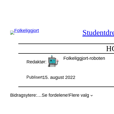
Hopp
til
innhold
Studentdre
HG
Folkeliggjort-roboten
Redaktør:
15. august 2022
Publisert
Bidragsytere:
…
Se fordelene!
Flere valg