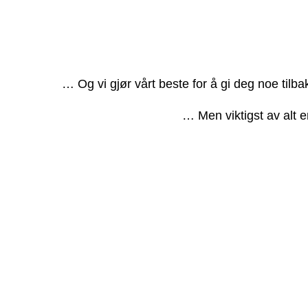
… Og vi gjør vårt beste for å gi deg noe tilb
… Men viktigst av alt e