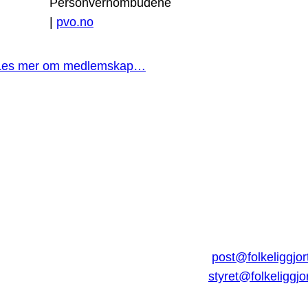
Personvernombudene
|
pvo.no
Les mer om medlemskap…
post@folkeliggjor
styret@folkeliggjo