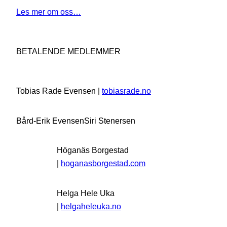
Les mer om oss…
BETALENDE MEDLEMMER
Tobias Rade Evensen |
tobiasrade.no
Bård-Erik Evensen
Siri Stenersen
Höganäs Borgestad
|
hoganasborgestad.com
Helga Hele Uka
|
helgaheleuka.no