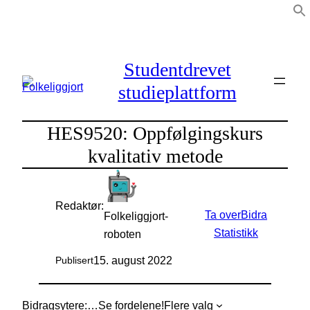
Hopp
til
innhold
Studentdrevet
studieplattform
HES9520: Oppfølgingskurs
kvalitativ metode
Redaktør:
Ta over
Bidra
Folkeliggjort-
Statistikk
roboten
15. august 2022
Publisert
Bidragsytere:
…
Se fordelene!
Flere valg