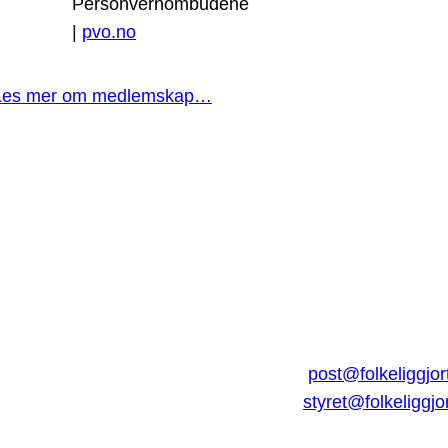
Personvernombudene
|
pvo.no
Les mer om medlemskap…
post@folkeliggjor
styret@folkeliggjo