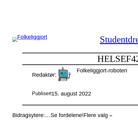
Hopp
til
innhold
Studentdre
HELSEF420
Folkeliggjort-roboten
Redaktør:
15. august 2022
Publisert
Bidragsytere:
…
Se fordelene!
Flere valg