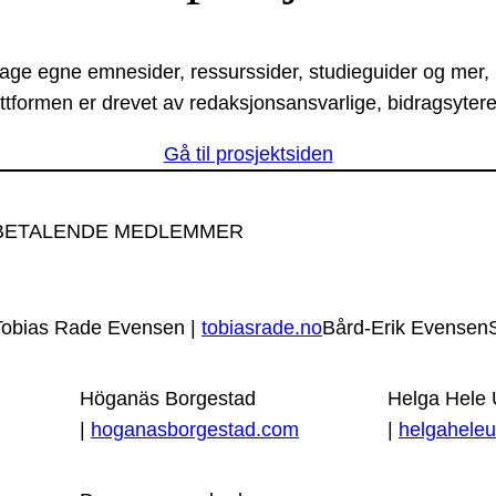
lage egne emnesider, ressurssider, studieguider og mer,
ttformen er drevet av redaksjonsansvarlige, bidragsytere
Gå til prosjektsiden
BETALENDE MEDLEMMER
Tobias Rade Evensen |
tobiasrade.no
Bård-Erik Evensen
Höganäs Borgestad
Helga Hele
|
hoganasborgestad.com
|
helgaheleu