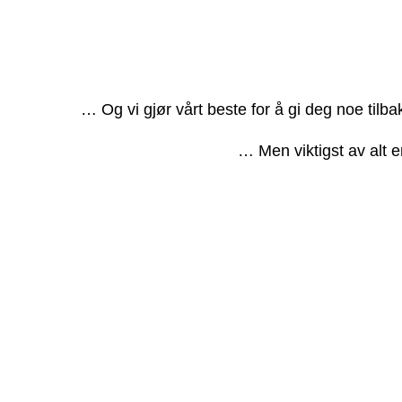
… Og vi gjør vårt beste for å gi deg noe tilb
… Men viktigst av alt e