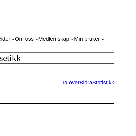
ekter
Om oss
Medlemskap
Min bruker
setikk
Ta over
Bidra
Statistikk