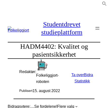
Hopp
til
innhold
Studentdrevet
studieplattform
HADM4402: Kvalitet og
pasientsikkerhet
Redaktør:
Ta over
Bidra
Folkeliggjort-
Statistikk
roboten
15. august 2022
Publisert
Bidragsytere:
…
Se fordelene!
Flere valg