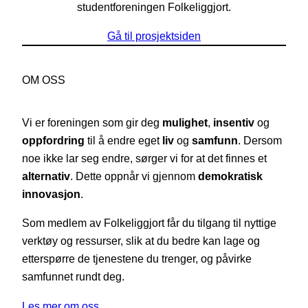
studentforeningen Folkeliggjort.
Gå til prosjektsiden
OM OSS
Vi er foreningen som gir deg
mulighet
,
insentiv
og
oppfordring
til å endre eget
liv
og
samfunn
. Dersom
noe ikke lar seg endre, sørger vi for at det finnes et
alternativ
. Dette oppnår vi gjennom
demokratisk
innovasjon
.
Som medlem av Folkeliggjort får du tilgang til nyttige
verktøy og ressurser, slik at du bedre kan lage og
etterspørre de tjenestene du trenger, og påvirke
samfunnet rundt deg.
Les mer om oss…