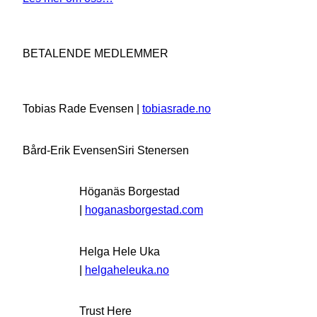
BETALENDE MEDLEMMER
Tobias Rade Evensen |
tobiasrade.no
Bård-Erik Evensen
Siri Stenersen
Höganäs Borgestad
|
hoganasborgestad.com
Helga Hele Uka
|
helgaheleuka.no
Trust Here