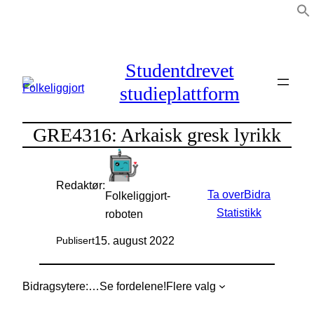
Hopp
til
innhold
Studentdrevet
studieplattform
GRE4316: Arkaisk gresk lyrikk
Redaktør:
Ta over
Bidra
Folkeliggjort-
Statistikk
roboten
15. august 2022
Publisert
Bidragsytere:
…
Se fordelene!
Flere valg