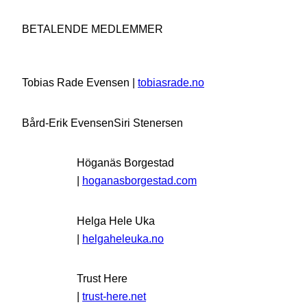
BETALENDE MEDLEMMER
Tobias Rade Evensen |
tobiasrade.no
Bård-Erik Evensen
Siri Stenersen
Höganäs Borgestad
|
hoganasborgestad.com
Helga Hele Uka
|
helgaheleuka.no
Trust Here
|
trust-here.net