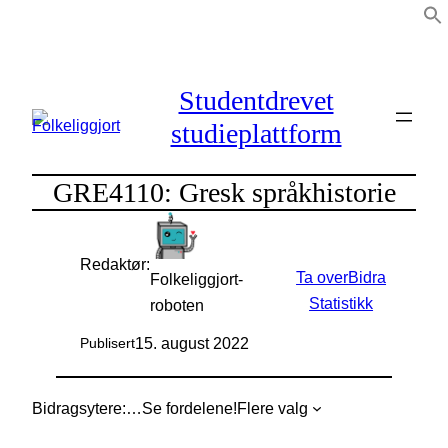
Hopp
til
innhold
Studentdrevet
studieplattform
GRE4110: Gresk språkhistorie
Redaktør:
Ta over
Bidra
Folkeliggjort-
Statistikk
roboten
15. august 2022
Publisert
Bidragsytere:
…
Se fordelene!
Flere valg