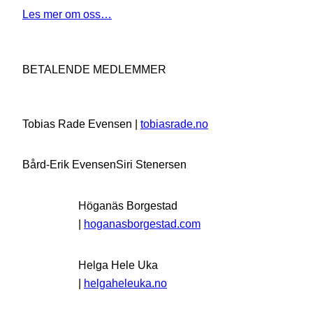
Les mer om oss…
BETALENDE MEDLEMMER
Tobias Rade Evensen |
tobiasrade.no
Bård-Erik Evensen
Siri Stenersen
Höganäs Borgestad
|
hoganasborgestad.com
Helga Hele Uka
|
helgaheleuka.no