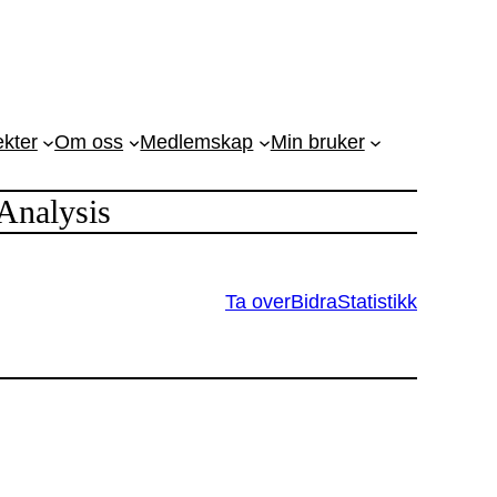
ekter
Om oss
Medlemskap
Min bruker
Analysis
Ta over
Bidra
Statistikk