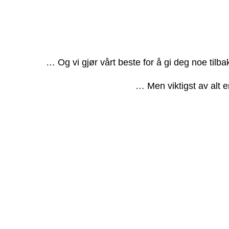
… Og vi gjør vårt beste for å gi deg noe tilb
… Men viktigst av alt e