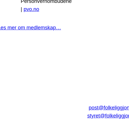
Personvernombudene
|
pvo.no
Les mer om medlemskap…
post@folkeliggjor
styret@folkeliggjo