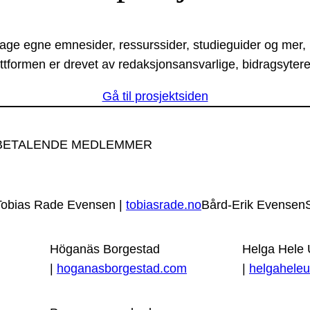
lage egne emnesider, ressurssider, studieguider og mer,
ttformen er drevet av redaksjonsansvarlige, bidragsytere
Gå til prosjektsiden
BETALENDE MEDLEMMER
Tobias Rade Evensen |
tobiasrade.no
Bård-Erik Evensen
Höganäs Borgestad
Helga Hele
|
hoganasborgestad.com
|
helgaheleu