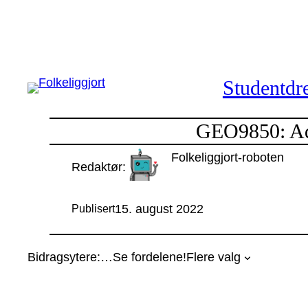
Hopp
til
innhold
Studentdre
GEO9850: Adv
Folkeliggjort-roboten
Redaktør:
15. august 2022
Publisert
Bidragsytere:
…
Se fordelene!
Flere valg