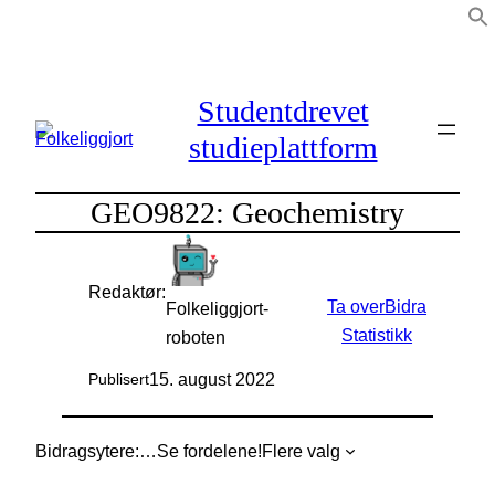
Hopp
til
innhold
Studentdrevet
studieplattform
GEO9822: Geochemistry
Redaktør:
Ta over
Bidra
Folkeliggjort-
Statistikk
roboten
15. august 2022
Publisert
Bidragsytere:
…
Se fordelene!
Flere valg