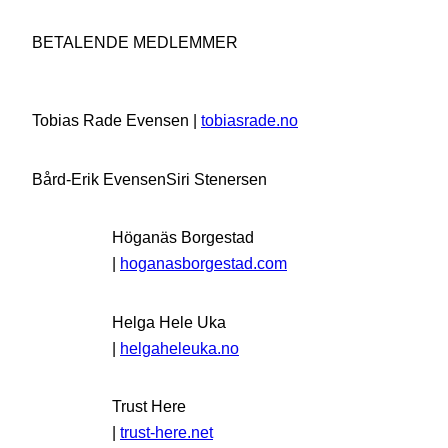
BETALENDE MEDLEMMER
Tobias Rade Evensen |
tobiasrade.no
Bård-Erik Evensen
Siri Stenersen
Höganäs Borgestad
|
hoganasborgestad.com
Helga Hele Uka
|
helgaheleuka.no
Trust Here
|
trust-here.net