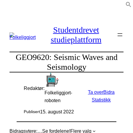
Hopp
til
innhold
Studentdrevet
studieplattform
GEO9620: Seismic Waves and
Seismology
Redaktør:
Ta over
Bidra
Folkeliggjort-
Statistikk
roboten
15. august 2022
Publisert
Bidragsytere:
…
Se fordelene!
Flere valg