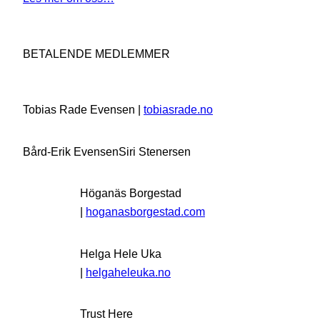
BETALENDE MEDLEMMER
Tobias Rade Evensen |
tobiasrade.no
Bård-Erik Evensen
Siri Stenersen
Höganäs Borgestad
|
hoganasborgestad.com
Helga Hele Uka
|
helgaheleuka.no
Trust Here