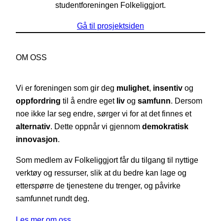
studentforeningen Folkeliggjort.
Gå til prosjektsiden
OM OSS
Vi er foreningen som gir deg
mulighet
,
insentiv
og
oppfordring
til å endre eget
liv
og
samfunn
. Dersom
noe ikke lar seg endre, sørger vi for at det finnes et
alternativ
. Dette oppnår vi gjennom
demokratisk
innovasjon
.
Som medlem av Folkeliggjort får du tilgang til nyttige
verktøy og ressurser, slik at du bedre kan lage og
etterspørre de tjenestene du trenger, og påvirke
samfunnet rundt deg.
Les mer om oss…