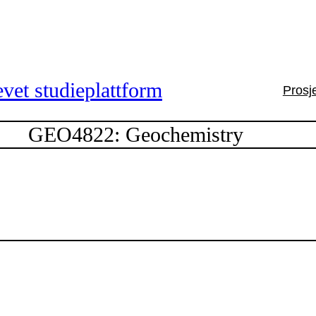
vet studieplattform
Prosj
GEO4822: Geochemistry