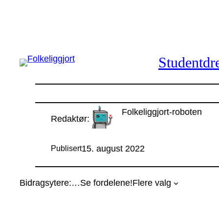
Hopp
til
innhold
Studentdre
Folkeliggjort-roboten
Redaktør:
15. august 2022
Publisert
Bidragsytere:
…
Se fordelene!
Flere valg