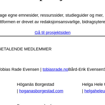
lage egne emnesider, ressurssider, studieguider og mer,
ttformen er drevet av redaksjonsansvarlige, bidragsytere
Gå til prosjektsiden
BETALENDE MEDLEMMER
Tobias Rade Evensen |
tobiasrade.no
Bård-Erik Evensen
Höganäs Borgestad
Helga Hele
|
hoganasborgestad.com
|
helgaheleu