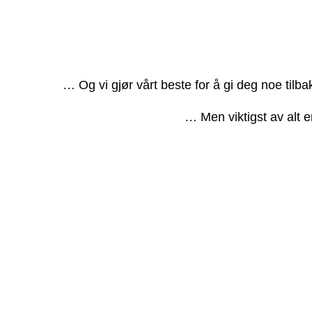
… Og vi gjør vårt beste for å gi deg noe tilb
… Men viktigst av alt e