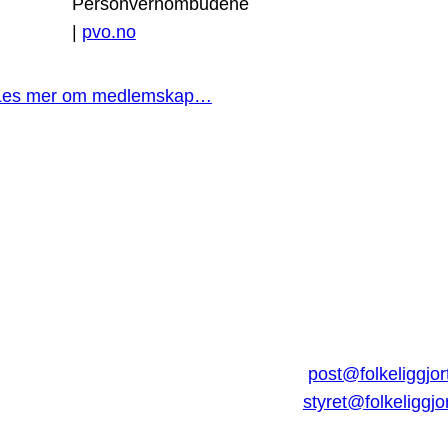
Personvernombudene
|
pvo.no
Les mer om medlemskap…
post@folkeliggjor
styret@folkeliggjo