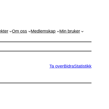
ekter
Om oss
Medlemskap
Min bruker
Ta over
Bidra
Statistikk