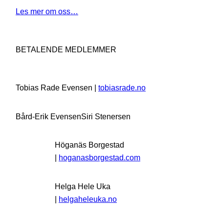
Les mer om oss…
BETALENDE MEDLEMMER
Tobias Rade Evensen |
tobiasrade.no
Bård-Erik Evensen
Siri Stenersen
Höganäs Borgestad
|
hoganasborgestad.com
Helga Hele Uka
|
helgaheleuka.no