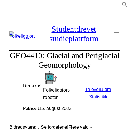
Hopp
til
innhold
Studentdrevet
studieplattform
GEO4410: Glacial and Periglacial
Geomorphology
Redaktør:
Ta over
Bidra
Folkeliggjort-
Statistikk
roboten
15. august 2022
Publisert
Bidragsytere:
…
Se fordelene!
Flere valg