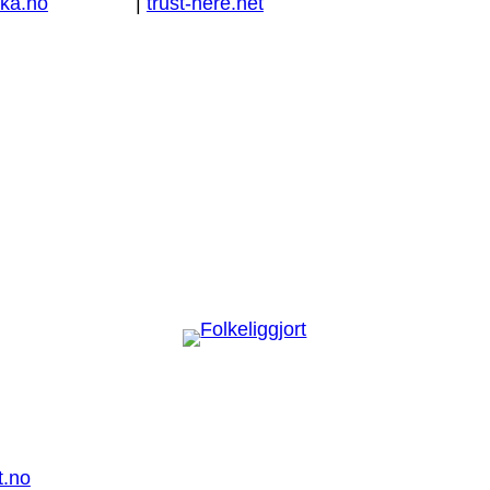
ka.no
|
trust-here.net
t.no