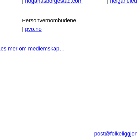
|
hoganasborgestad.com
|
helgaheleu
Personvernombudene
|
pvo.no
Les mer om medlemskap…
post@folkeliggjor