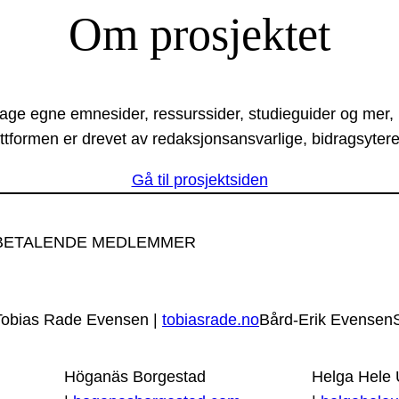
Om prosjektet
lage egne emnesider, ressurssider, studieguider og mer,
ttformen er drevet av redaksjonsansvarlige, bidragsytere
Gå til prosjektsiden
BETALENDE MEDLEMMER
Tobias Rade Evensen |
tobiasrade.no
Bård-Erik Evensen
Höganäs Borgestad
Helga Hele