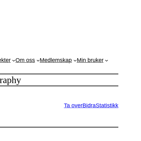
ekter
Om oss
Medlemskap
Min bruker
raphy
Ta over
Bidra
Statistikk