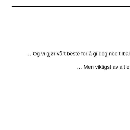
… Og vi gjør vårt beste for å gi deg noe tilb
… Men viktigst av alt e