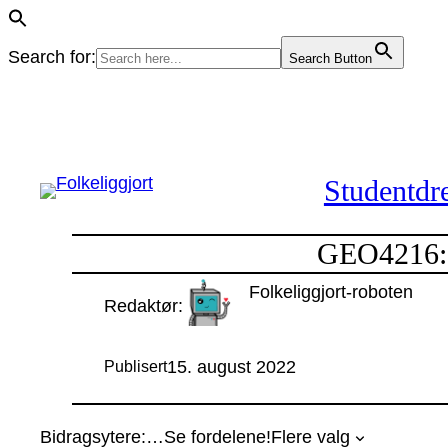
Search for:
Search Button
Hopp
til
innhold
Studentdre
GEO4216: 
Folkeliggjort-roboten
Redaktør:
15. august 2022
Publisert
Bidragsytere:
…
Se fordelene!
Flere valg