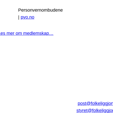
Personvernombudene
|
pvo.no
Les mer om medlemskap…
post@folkeliggjor
styret@folkeliggjo