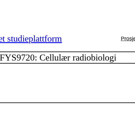
t studieplattform
Prosj
FYS9720: Cellulær radiobiologi