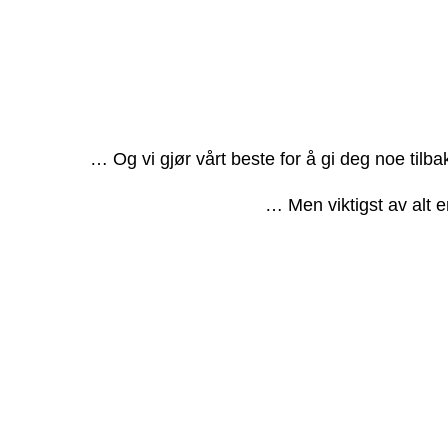
… Og vi gjør vårt beste for å gi deg noe tilb
… Men viktigst av alt e