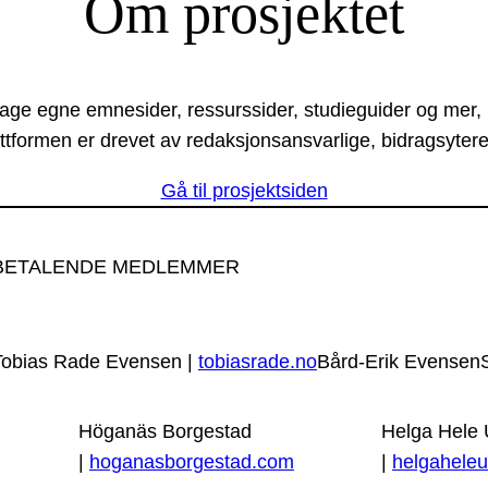
Om prosjektet
lage egne emnesider, ressurssider, studieguider og mer,
ttformen er drevet av redaksjonsansvarlige, bidragsytere
Gå til prosjektsiden
BETALENDE MEDLEMMER
Tobias Rade Evensen |
tobiasrade.no
Bård-Erik Evensen
Höganäs Borgestad
Helga Hele
|
hoganasborgestad.com
|
helgaheleu