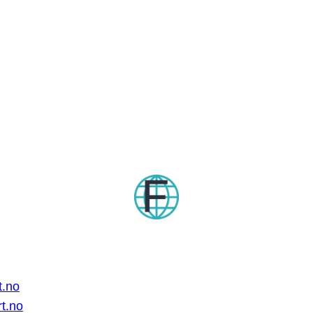
t.no
rt.no