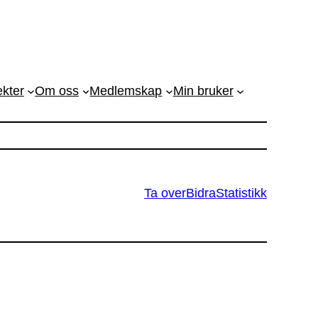
ekter
Om oss
Medlemskap
Min bruker
Ta over
Bidra
Statistikk