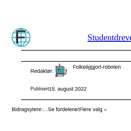
Hopp
til
innhold
Studentdreve
Folkeliggjort-roboten
Redaktør:
15. august 2022
Publisert
Bidragsytere:
…
Se fordelene!
Flere valg