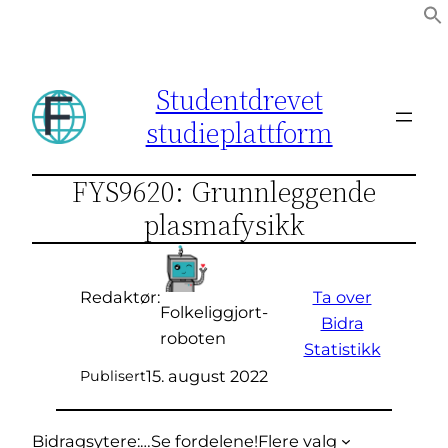
Hopp
til
innhold
Studentdrevet
studieplattform
FYS9620: Grunnleggende
plasmafysikk
Ta over
Redaktør:
Folkeliggjort-
Bidra
roboten
Statistikk
15. august 2022
Publisert
Bidragsytere:
…
Se fordelene!
Flere valg