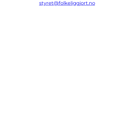
styret@folkeliggjort.no