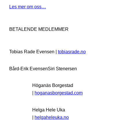
Les mer om oss…
BETALENDE MEDLEMMER
Tobias Rade Evensen |
tobiasrade.no
Bård-Erik Evensen
Siri Stenersen
Höganäs Borgestad
|
hoganasborgestad.com
Helga Hele Uka
|
helgaheleuka.no