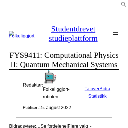
Hopp
til
innhold
Studentdrevet
studieplattform
FYS9411: Computational Physics
II: Quantum Mechanical Systems
Redaktør:
Ta over
Bidra
Folkeliggjort-
Statistikk
roboten
15. august 2022
Publisert
Bidragsytere:
…
Se fordelene!
Flere valg