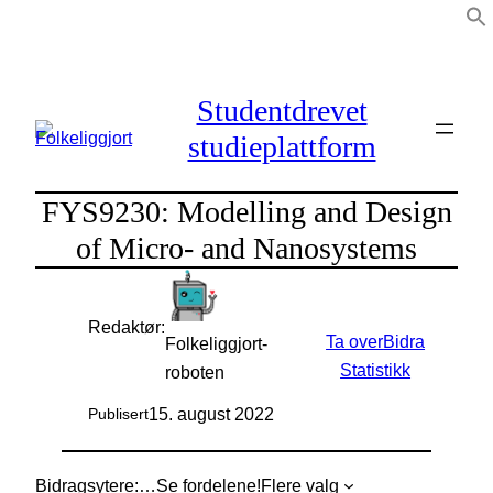
Hopp
til
innhold
Studentdrevet
studieplattform
FYS9230: Modelling and Design
of Micro- and Nanosystems
Redaktør:
Ta over
Bidra
Folkeliggjort-
Statistikk
roboten
15. august 2022
Publisert
Bidragsytere:
…
Se fordelene!
Flere valg