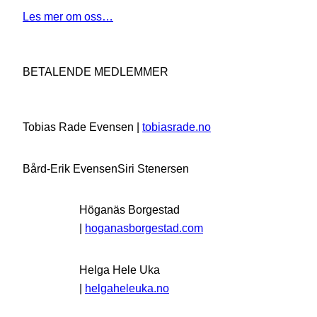
Les mer om oss…
BETALENDE MEDLEMMER
Tobias Rade Evensen |
tobiasrade.no
Bård-Erik Evensen
Siri Stenersen
Höganäs Borgestad
|
hoganasborgestad.com
Helga Hele Uka
|
helgaheleuka.no