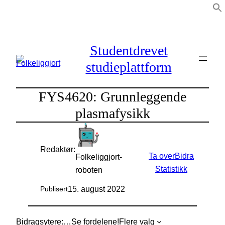
Hopp
til
innhold
Studentdrevet
studieplattform
FYS4620: Grunnleggende
plasmafysikk
Redaktør:
Ta over
Bidra
Folkeliggjort-
Statistikk
roboten
15. august 2022
Publisert
Bidragsytere:
…
Se fordelene!
Flere valg