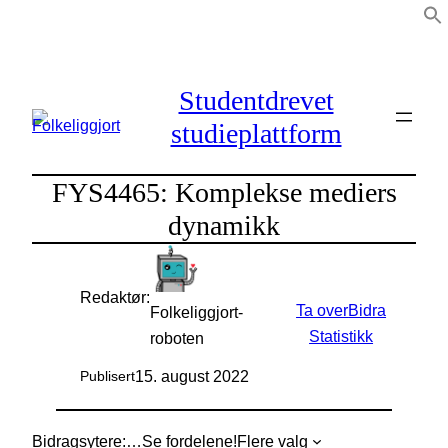
Hopp
til
innhold
Studentdrevet
studieplattform
FYS4465: Komplekse mediers
dynamikk
Redaktør:
Ta over
Bidra
Folkeliggjort-
Statistikk
roboten
15. august 2022
Publisert
Bidragsytere:
…
Se fordelene!
Flere valg