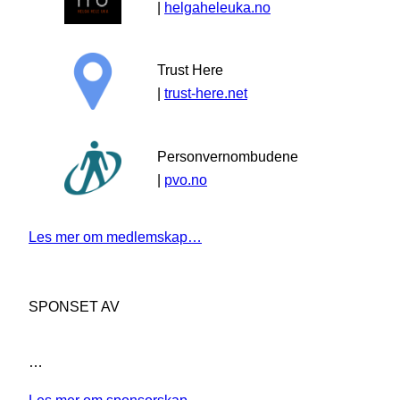
|
helgaheleuka.no
Trust Here
|
trust-here.net
Personvernombudene
|
pvo.no
Les mer om medlemskap…
SPONSET AV
…
Les mer om sponsorskap…