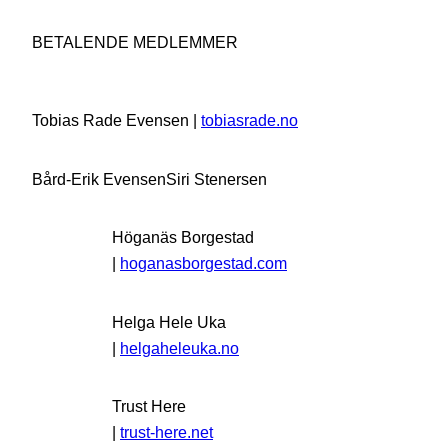
BETALENDE MEDLEMMER
Tobias Rade Evensen |
tobiasrade.no
Bård-Erik Evensen
Siri Stenersen
Höganäs Borgestad
|
hoganasborgestad.com
Helga Hele Uka
|
helgaheleuka.no
Trust Here
|
trust-here.net