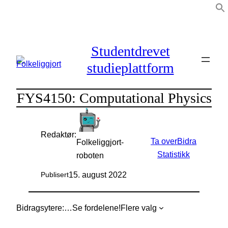
Hopp
til
innhold
Studentdrevet
studieplattform
FYS4150: Computational Physics
Redaktør:
Ta over
Bidra
Folkeliggjort-
Statistikk
roboten
15. august 2022
Publisert
Bidragsytere:
…
Se fordelene!
Flere valg