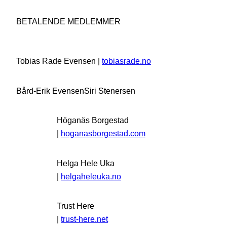
BETALENDE MEDLEMMER
Tobias Rade Evensen |
tobiasrade.no
Bård-Erik Evensen
Siri Stenersen
Höganäs Borgestad
|
hoganasborgestad.com
Helga Hele Uka
|
helgaheleuka.no
Trust Here
|
trust-here.net