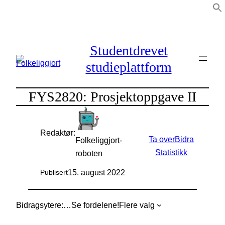
Hopp
til
innhold
Studentdrevet
studieplattform
FYS2820: Prosjektoppgave II
Redaktør:
Ta over
Bidra
Folkeliggjort-
Statistikk
roboten
15. august 2022
Publisert
Bidragsytere:
…
Se fordelene!
Flere valg