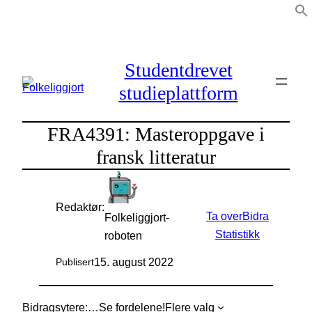
Hopp
til
innhold
Studentdrevet
studieplattform
FRA4391: Masteroppgave i
fransk litteratur
Redaktør:
Ta over
Bidra
Folkeliggjort-
Statistikk
roboten
15. august 2022
Publisert
Bidragsytere:
…
Se fordelene!
Flere valg