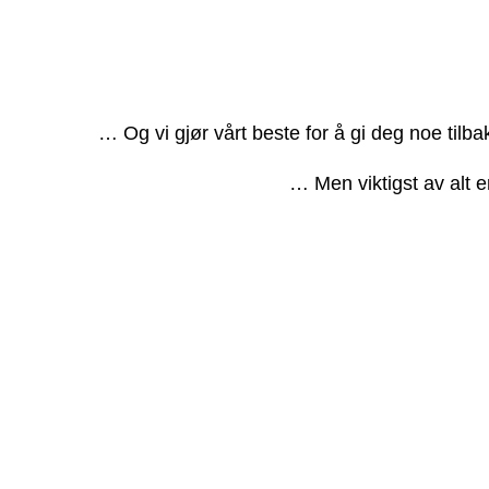
… Og vi gjør vårt beste for å gi deg noe tilb
… Men viktigst av alt e