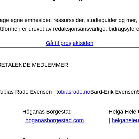
lage egne emnesider, ressurssider, studieguider og mer,
ttformen er drevet av redaksjonsansvarlige, bidragsytere
Gå til prosjektsiden
BETALENDE MEDLEMMER
Tobias Rade Evensen |
tobiasrade.no
Bård-Erik Evensen
Höganäs Borgestad
Helga Hele
|
hoganasborgestad.com
|
helgaheleu