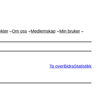
ekter
Om oss
Medlemskap
Min bruker
Ta over
Bidra
Statistikk