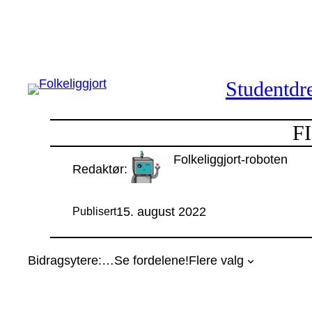
Hopp
til
innhold
Studentdre
FI
Folkeliggjort-roboten
Redaktør:
15. august 2022
Publisert
Bidragsytere:
…
Se fordelene!
Flere valg