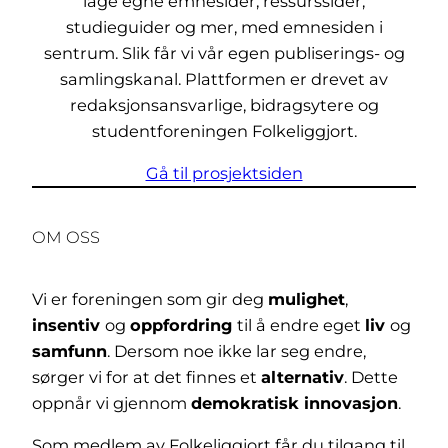
lage egne emnesider, ressurssider,
studieguider og mer, med emnesiden i
sentrum. Slik får vi vår egen publiserings- og
samlingskanal. Plattformen er drevet av
redaksjonsansvarlige, bidragsytere og
studentforeningen Folkeliggjort.
Gå til prosjektsiden
OM OSS
Vi er foreningen som gir deg
mulighet
,
insentiv
og
oppfordring
til å endre eget
liv
og
samfunn
. Dersom noe ikke lar seg endre,
sørger vi for at det finnes et
alternativ
. Dette
oppnår vi gjennom
demokratisk innovasjon
.
Som medlem av Folkeliggjort får du tilgang til