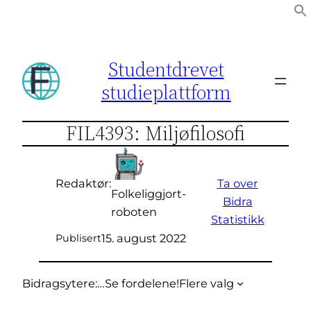
Hopp
til
innhold
Studentdrevet
studieplattform
FIL4393: Miljøfilosofi
Ta over
Redaktør:
Folkeliggjort-
Bidra
roboten
Statistikk
15. august 2022
Publisert
Bidragsytere:
…
Se fordelene!
Flere valg