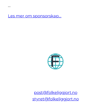
…
Les mer om sponsorskap…
post@folkeliggjort.no
styret@folkeliggjort.no