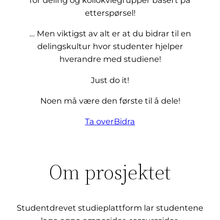
for deling og kollokviegrupper basert på
etterspørsel!
… Men viktigst av alt er at du bidrar til en
delingskultur hvor studenter hjelper
hverandre med studiene!
Just do it!
Noen må være den første til å dele!
Ta over
Bidra
Om prosjektet
Studentdrevet studieplattform lar studentene