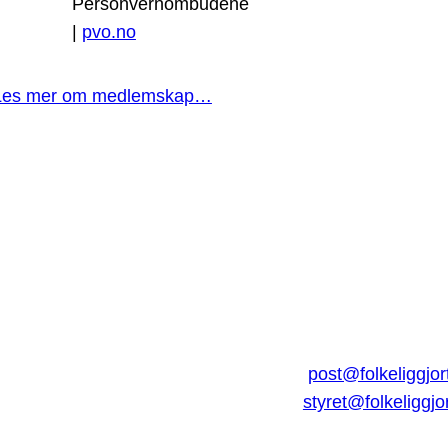
Personvernombudene
|
pvo.no
Les mer om medlemskap…
post@folkeliggjor
styret@folkeliggjo