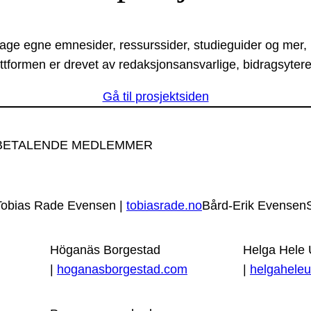
lage egne emnesider, ressurssider, studieguider og mer,
ttformen er drevet av redaksjonsansvarlige, bidragsytere
Gå til prosjektsiden
BETALENDE MEDLEMMER
Tobias Rade Evensen |
tobiasrade.no
Bård-Erik Evensen
Höganäs Borgestad
Helga Hele
|
hoganasborgestad.com
|
helgaheleu