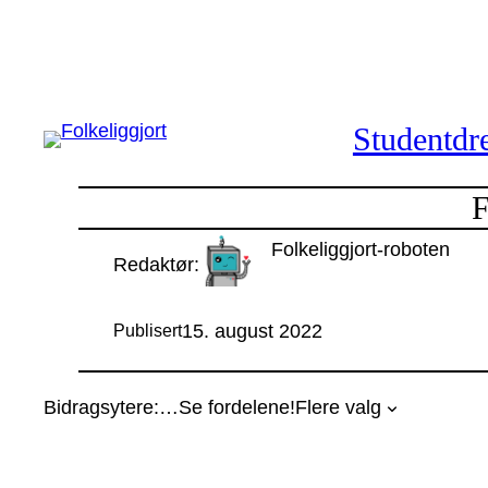
Hopp
til
innhold
Studentdre
F
Folkeliggjort-roboten
Redaktør:
15. august 2022
Publisert
Bidragsytere:
…
Se fordelene!
Flere valg