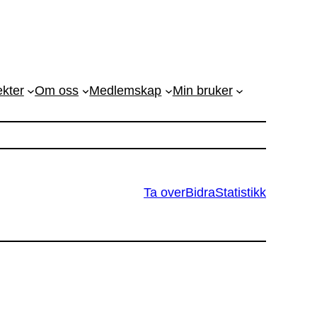
ekter
Om oss
Medlemskap
Min bruker
Ta over
Bidra
Statistikk