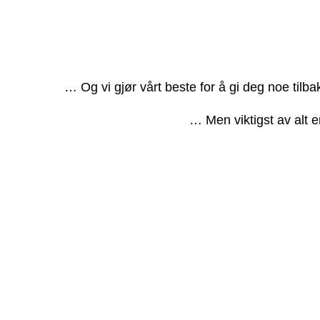
… Og vi gjør vårt beste for å gi deg noe tilb
… Men viktigst av alt e