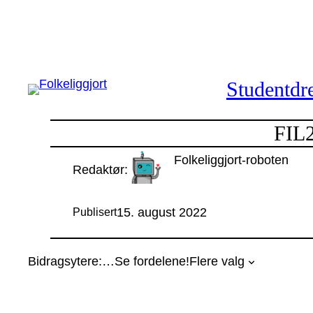
Hopp
til
innhold
Studentdre
FIL2
Folkeliggjort-roboten
Redaktør:
15. august 2022
Publisert
Bidragsytere:
…
Se fordelene!
Flere valg