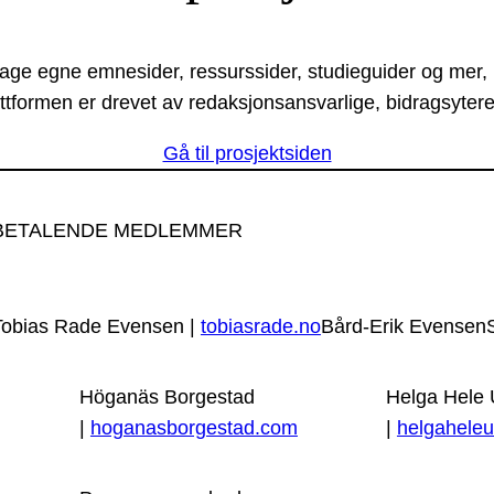
lage egne emnesider, ressurssider, studieguider og mer,
ttformen er drevet av redaksjonsansvarlige, bidragsytere
Gå til prosjektsiden
BETALENDE MEDLEMMER
Tobias Rade Evensen |
tobiasrade.no
Bård-Erik Evensen
Höganäs Borgestad
Helga Hele
|
hoganasborgestad.com
|
helgaheleu