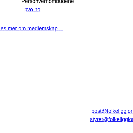
Personvernombudene
|
pvo.no
Les mer om medlemskap…
post@folkeliggjor
styret@folkeliggjo