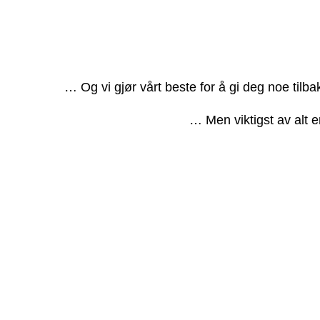
… Og vi gjør vårt beste for å gi deg noe tilb
… Men viktigst av alt e