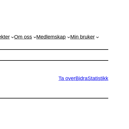
ekter
Om oss
Medlemskap
Min bruker
Ta over
Bidra
Statistikk