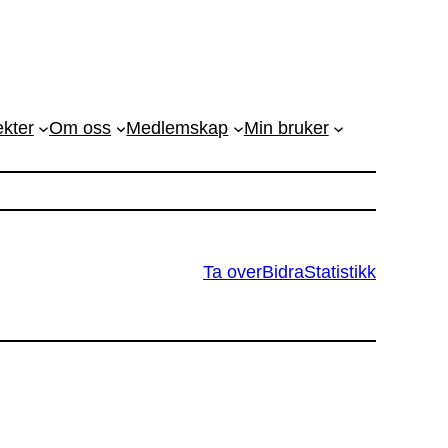
ekter
Om oss
Medlemskap
Min bruker
Ta over
Bidra
Statistikk