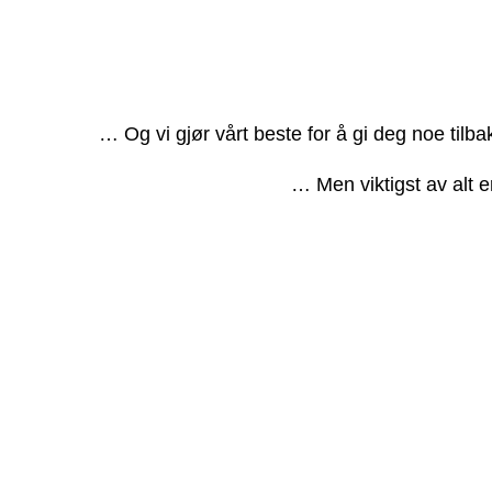
… Og vi gjør vårt beste for å gi deg noe tilb
… Men viktigst av alt e