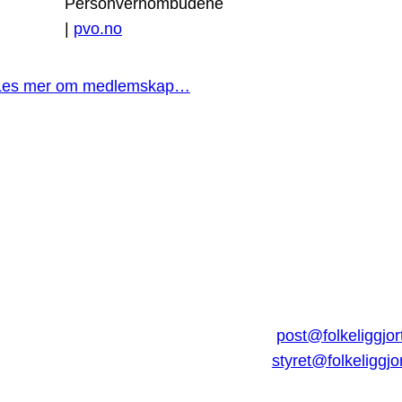
Personvernombudene
|
pvo.no
Les mer om medlemskap…
post@folkeliggjor
styret@folkeliggjo