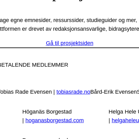
lage egne emnesider, ressurssider, studieguider og mer,
ttformen er drevet av redaksjonsansvarlige, bidragsytere
Gå til prosjektsiden
BETALENDE MEDLEMMER
Tobias Rade Evensen |
tobiasrade.no
Bård-Erik Evensen
Höganäs Borgestad
Helga Hele
|
hoganasborgestad.com
|
helgaheleu