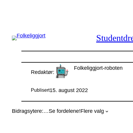
Hopp
til
innhold
Studentdre
Folkeliggjort-roboten
Redaktør:
15. august 2022
Publisert
Bidragsytere:
…
Se fordelene!
Flere valg