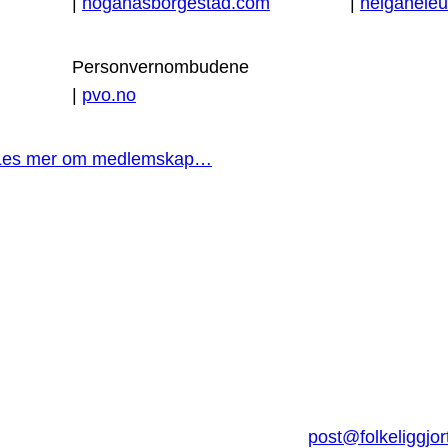
|
hoganasborgestad.com
|
helgaheleu
Personvernombudene
|
pvo.no
Les mer om medlemskap…
post@folkeliggjor