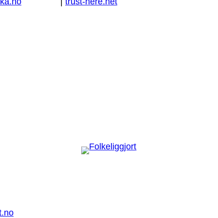
ka.no
|
trust-here.net
t.no