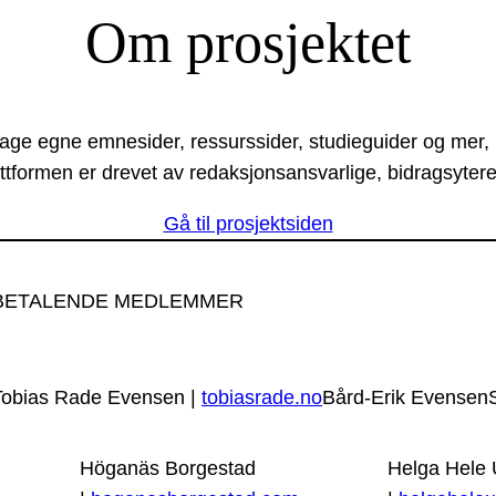
Om prosjektet
lage egne emnesider, ressurssider, studieguider og mer,
ttformen er drevet av redaksjonsansvarlige, bidragsytere
Gå til prosjektsiden
BETALENDE MEDLEMMER
Tobias Rade Evensen |
tobiasrade.no
Bård-Erik Evensen
Höganäs Borgestad
Helga Hele