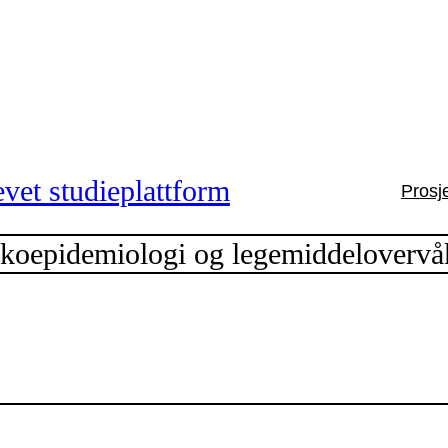
vet studieplattform
Prosj
epidemiologi og legemiddelovervåkn