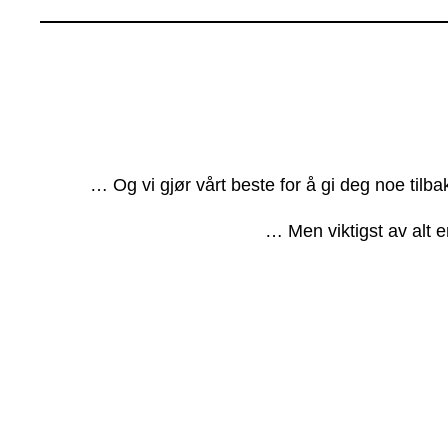
… Og vi gjør vårt beste for å gi deg noe tilb
… Men viktigst av alt e