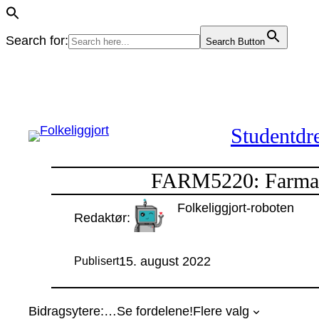
Search for:
Search Button
Hopp
til
innhold
Studentdre
FARM5220: Farmako
Folkeliggjort-roboten
Redaktør:
15. august 2022
Publisert
Bidragsytere:
…
Se fordelene!
Flere valg