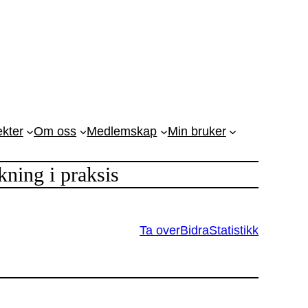
ekter
Om oss
Medlemskap
Min bruker
ing i praksis
Ta over
Bidra
Statistikk