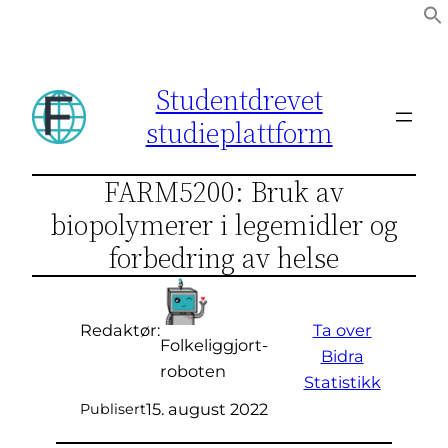
Hopp
til
innhold
Studentdrevet
studieplattform
FARM5200: Bruk av
biopolymerer i legemidler og
forbedring av helse
Ta over
Redaktør:
Folkeliggjort-
Bidra
roboten
Statistikk
15. august 2022
Publisert