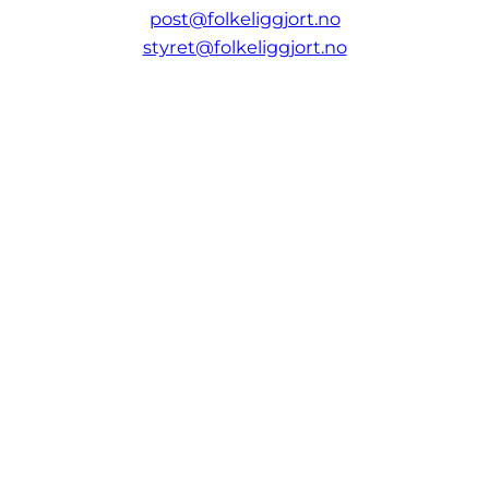
post@folkeliggjort.no
styret@folkeliggjort.no