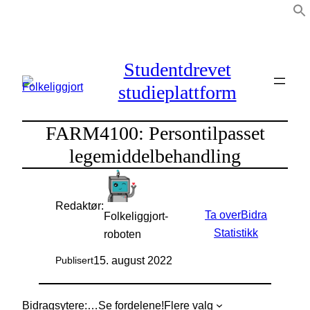
Hopp
til
innhold
Studentdrevet
studieplattform
FARM4100: Persontilpasset
legemiddelbehandling
Redaktør:
Ta over
Bidra
Folkeliggjort-
Statistikk
roboten
15. august 2022
Publisert
Bidragsytere:
…
Se fordelene!
Flere valg