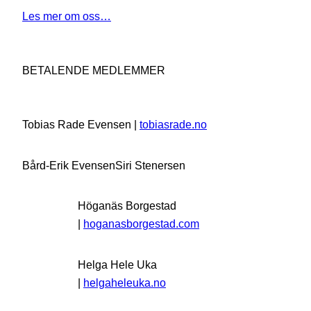
Les mer om oss…
BETALENDE MEDLEMMER
Tobias Rade Evensen |
tobiasrade.no
Bård-Erik Evensen
Siri Stenersen
Höganäs Borgestad
|
hoganasborgestad.com
Helga Hele Uka
|
helgaheleuka.no